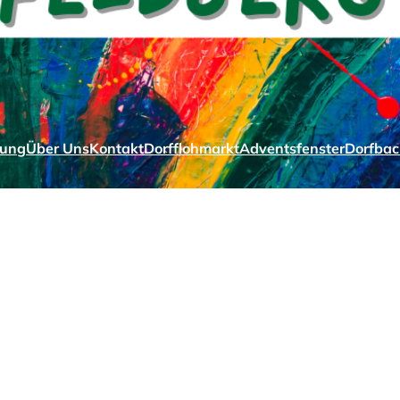
zung
Über Uns
Kontakt
Dorfflohmarkt
Adventsfenster
Dorfbac